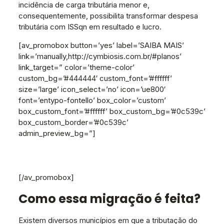
incidência de carga tributária menor e,
consequentemente, possibilita transformar despesa
tributária com ISSqn em resultado e lucro.
[av_promobox button=’yes’ label=’SAIBA MAIS’
link=’manually,http://cymbiosis.com.br/#planos’
link_target=” color=’theme-color’
custom_bg=’#444444′ custom_font=’#ffffff’
size=’large’ icon_select=’no’ icon=’ue800′
font=’entypo-fontello’ box_color=’custom’
box_custom_font=’#ffffff’ box_custom_bg=’#0c539c’
box_custom_border=’#0c539c’
admin_preview_bg=”]
COMECE A EMPRENDER AGORA!
CONHEÇA NOSSOS PLANOS E VENHA PARA NOVA
LIMA.
[/av_promobox]
Como essa migração é feita?
Existem diversos municípios em que a tributação do