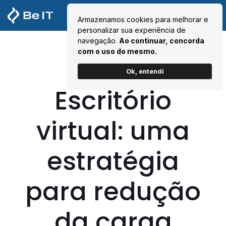
Armazenamos cookies para melhorar e
personalizar sua experiência de
navegação.
Ao continuar, concorda
com o uso do mesmo.
Ok, entendi
Escritório
virtual: uma
estratégia
para redução
da carga