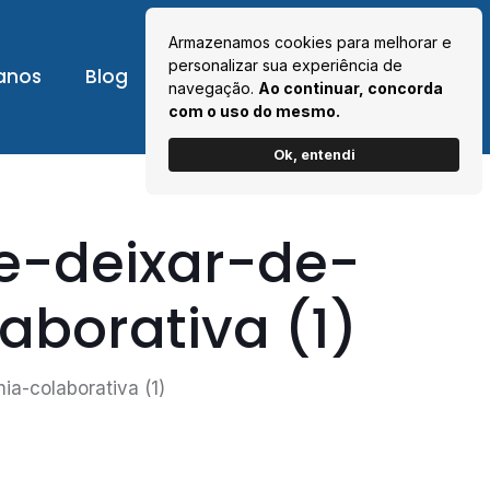
Armazenamos cookies para melhorar e
personalizar sua experiência de
anos
Blog
Contato
Área cliente
navegação.
Ao continuar, concorda
com o uso do mesmo.
Ok, entendi
e-deixar-de-
borativa (1)
a-colaborativa (1)