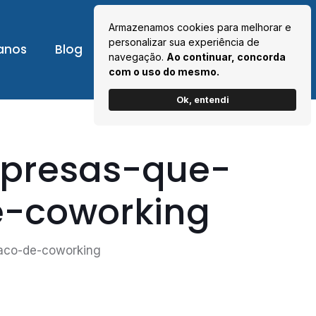
Armazenamos cookies para melhorar e
personalizar sua experiência de
anos
Blog
Contato
Área cliente
navegação.
Ao continuar, concorda
com o uso do mesmo.
Ok, entendi
mpresas-que-
e-coworking
paco-de-coworking