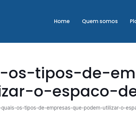
Home
Quem somos
Pl
s-os-tipos-de-e
izar-o-espaco-d
-quais-os-tipos-de-empresas-que-podem-utilizar-o-es