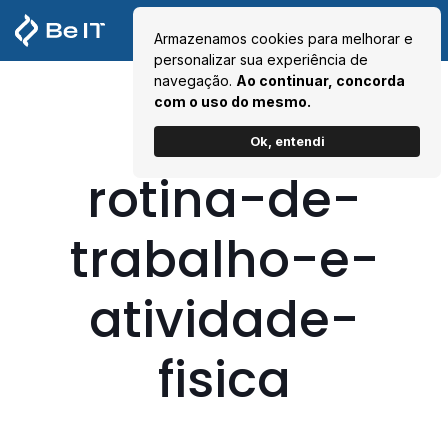
Armazenamos cookies para melhorar e
personalizar sua experiência de
navegação.
Ao continuar, concorda
com o uso do mesmo.
Ok, entendi
rotina-de-
trabalho-e-
atividade-
fisica