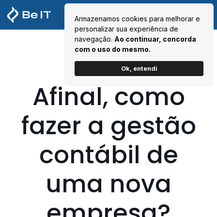
Armazenamos cookies para melhorar e
personalizar sua experiência de
navegação.
Ao continuar, concorda
com o uso do mesmo.
Ok, entendi
Afinal, como
fazer a gestão
contábil de
uma nova
empresa?