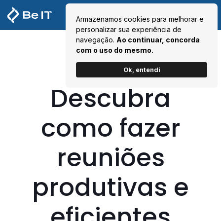
Armazenamos cookies para melhorar e
personalizar sua experiência de
navegação.
Ao continuar, concorda
com o uso do mesmo.
Ok, entendi
Descubra
como fazer
reuniões
produtivas e
eficientes