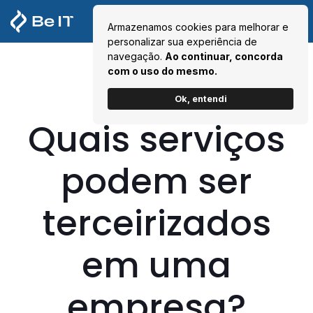
Armazenamos cookies para melhorar e
personalizar sua experiência de
navegação.
Ao continuar, concorda
com o uso do mesmo.
Ok, entendi
Quais serviços
podem ser
terceirizados
em uma
empresa?