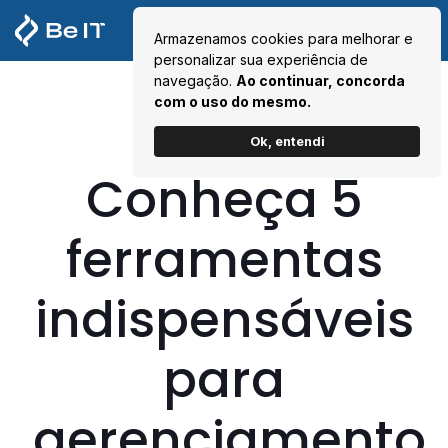
Armazenamos cookies para melhorar e
personalizar sua experiência de
navegação.
Ao continuar, concorda
com o uso do mesmo.
Ok, entendi
Conheça 5
ferramentas
indispensáveis
para
gerenciamento